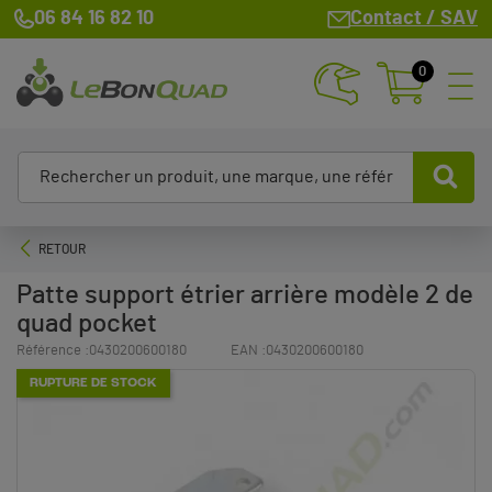
06 84 16 82 10
Contact / SAV
0
RETOUR
Patte support étrier arrière modèle 2 de
quad pocket
Référence :
0430200600180
EAN :
0430200600180
RUPTURE DE STOCK