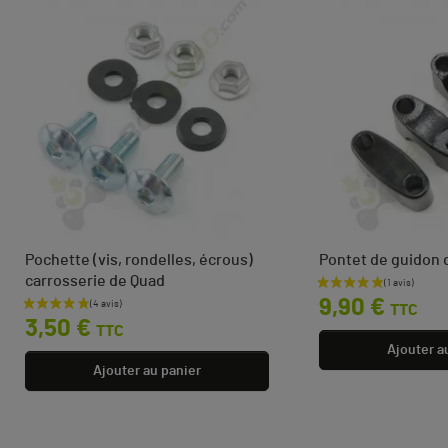
Pochette (vis, rondelles, écrous)
Pontet de guidon 
carrosserie de Quad
Prix
9,90 €
TTC
Prix
3,50 €
TTC
Ajouter a
Ajouter au panier