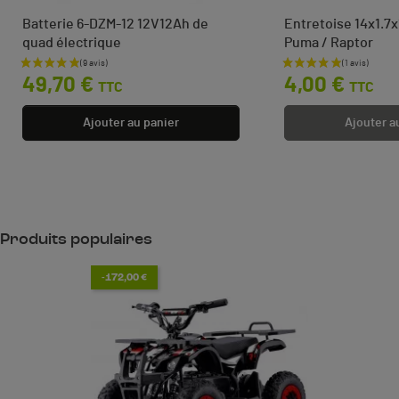
Batterie 6-DZM-12 12V12Ah de
Entretoise 14x1.7
quad électrique
Puma / Raptor
Prix
Prix
49,70 €
4,00 €
TTC
TTC
Ajouter au panier
Ajouter a
Produits populaires
-172,00 €