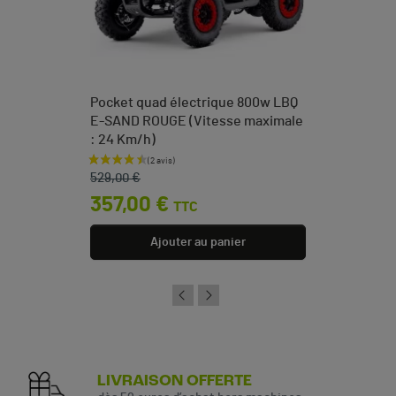
Pocket quad électrique 800w LBQ
E-SAND ROUGE (Vitesse maximale
: 24 Km/h)
Prix de base
Prix
529,00 €
357,00 €
TTC
Ajouter au panier
LIVRAISON OFFERTE