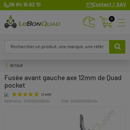
06 84 16 82 10
Contact / SAV
0
RETOUR
Fusée avant gauche axe 12mm de Quad
pocket
Référence :
0430200200434
EAN :
0430200200434
(2 avis)