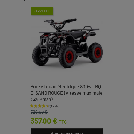
-172,00 €
Pocket quad électrique 800w LBQ
E-SAND ROUGE (Vitesse maximale
: 24 Km/h)
Prix de base
Prix
529,00 €
357,00 €
TTC