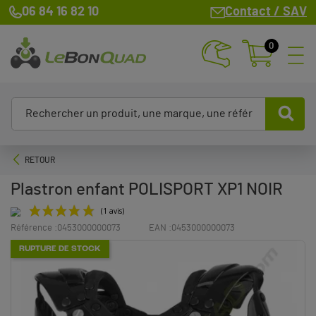
06 84 16 82 10
Contact / SAV
0
RETOUR
Plastron enfant POLISPORT XP1 NOIR
Référence :
0453000000073
EAN :
0453000000073
(1 avis)
RUPTURE DE STOCK