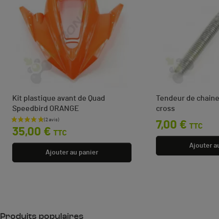
Kit plastique avant de Quad
Tendeur de chaine
Speedbird ORANGE
cross
Prix
Prix
7,00 €
TTC
35,00 €
TTC
Ajouter a
Ajouter au panier
Produits populaires