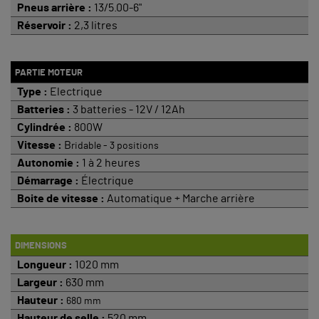
Pneus arrière :
13/5.00-6"
Réservoir :
2,3 litres
PARTIE MOTEUR
Type :
Electrique
Batteries :
3 batteries - 12V / 12Ah
Cylindrée :
800W
Vitesse :
B
ridable - 3 positions
Autonomie :
1 à 2 heures
Démarrage :
Électrique
Boite de vitesse :
Automatique + Marche arrière
DIMENSIONS
Longueur :
1020 mm
Largeur :
630 mm
Hauteur :
680 mm
Hauteur de selle :
520 mm