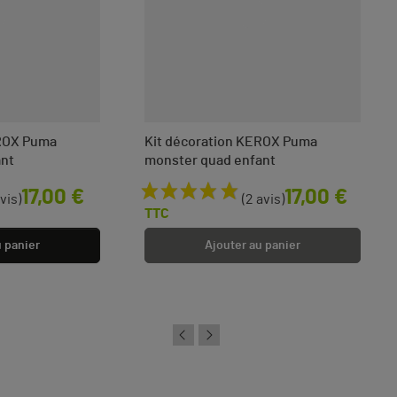
EROX Puma
Kit décoration KEROX Puma
ant
monster quad enfant
Prix
17,00 €
17,00 €
avis)
(2 avis)
TTC
u panier
Ajouter au panier