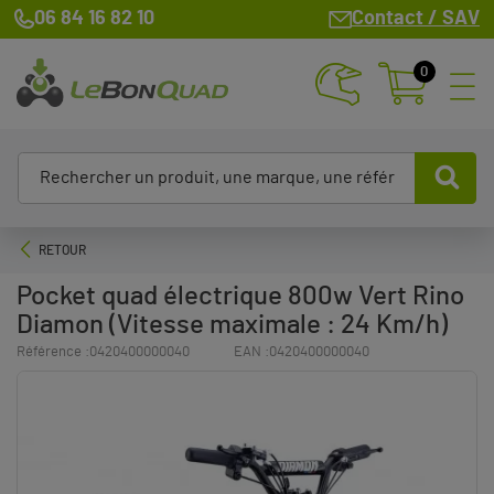
06 84 16 82 10
Contact / SAV
0
RETOUR
Pocket quad électrique 800w Vert Rino
Diamon (Vitesse maximale : 24 Km/h)
Référence :
0420400000040
EAN :
0420400000040