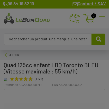
06 84 16 82 10
Contact / SAV
0
RETOUR
Quad 125cc enfant LBQ Toronto BLEU
(Vitesse maximale : 55 km/h)
Référence :
0420000000PTB
EAN :
0420000008002
(1 avis)