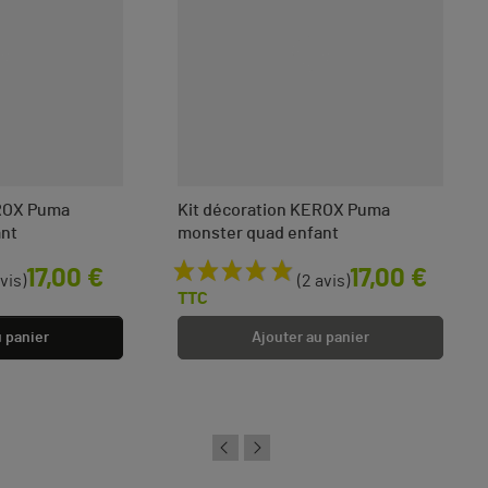
EROX Puma
Kit décoration KEROX Puma
ant
monster quad enfant
Prix
17,00 €
17,00 €
avis)
(2 avis)
TTC
u panier
Ajouter au panier