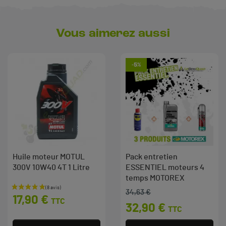
Vous aimerez aussi
-5%
Huile moteur MOTUL
Pack entretien
300V 10W40 4T 1 Litre
ESSENTIEL moteurs 4
temps MOTOREX
Prix
34,63 €
Prix de base
Prix
17,90 €
TTC
32,90 €
TTC