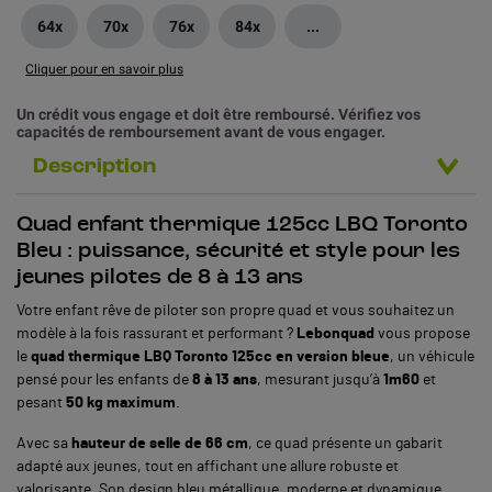
64x
70x
76x
84x
...
Cliquer pour en savoir plus
Un crédit vous engage et doit être remboursé. Vérifiez vos
capacités de remboursement avant de vous engager.
Description
Quad enfant thermique 125cc LBQ Toronto
Bleu : puissance, sécurité et style pour les
jeunes pilotes de 8 à 13 ans
Votre enfant rêve de piloter son propre quad et vous souhaitez un
modèle à la fois rassurant et performant ?
Lebonquad
vous propose
le
quad thermique LBQ Toronto 125cc en version bleue
, un véhicule
pensé pour les enfants de
8 à 13 ans
, mesurant jusqu’à
1m60
et
pesant
50 kg maximum
.
Avec sa
hauteur de selle de 66 cm
, ce quad présente un gabarit
adapté aux jeunes, tout en affichant une allure robuste et
valorisante. Son design bleu métallique, moderne et dynamique,