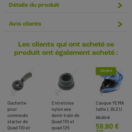
Détails du produit
Avis clients
Les clients qui ont acheté ce
produit ont également acheté :
-30,00 €
Gachette
Entretoise
Casque YEMA
pour
nylon axe
taille L BLEU
commodo
demi-train de
89,90 €
Prix de base
Prix
starter de
Quad 110 et
59,90 €
Quad 110 et
quad 125
TTC