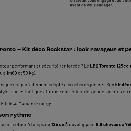
Un crédit vous engage et doit ê
avant de vous engager.
onto – Kit déco Rockstar : look ravageur et 
moteur performant et sécurité renforcée ? Le
LBQ Toronto 125cc 
u’à 1m60 et 50 kg).
rmique est parfaitement adapté aux gabarits juniors. Son
kit déc
tyle. Une esthétique affirmée qui séduira les jeunes pilotes en 
c kit déco Monster Energy.
 son rythme
he un moteur 4 temps de
125 cm³
, développant
6,8 chevaux à 75