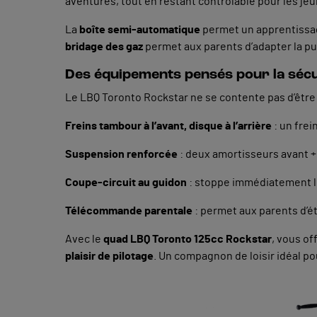
aventures, tout en restant contrôlable pour les je
La
boîte semi-automatique
permet un apprentissage
bridage des gaz
permet aux parents d’adapter la pu
Des équipements pensés pour la sécur
Le LBQ Toronto Rockstar ne se contente pas d’être s
Freins tambour à l’avant, disque à l’arrière
: un frei
Suspension renforcée
: deux amortisseurs avant + 
Coupe-circuit au guidon
: stoppe immédiatement l
Télécommande parentale
: permet aux parents d’ét
Avec le
quad LBQ Toronto 125cc Rockstar
, vous of
plaisir de pilotage
. Un compagnon de loisir idéal pou