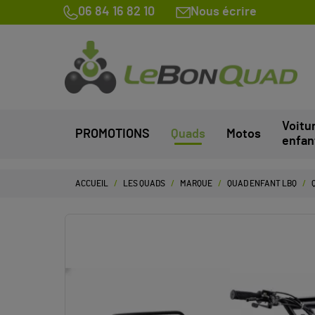
06 84 16 82 10
Nous écrire
Voitu
PROMOTIONS
Quads
Motos
enfan
ACCUEIL
LES QUADS
MARQUE
QUAD ENFANT LBQ