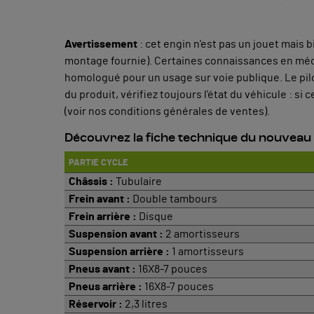
Avertissement
: cet engin n'est pas un jouet mais 
montage fournie). Certaines connaissances en méca
homologué pour un usage sur voie publique. Le pilo
du produit, vérifiez toujours l'état du véhicule : s
(voir nos conditions générales de ventes).
Découvrez la fiche technique du nouve
PARTIE CYCLE
Châssis :
Tubulaire
Frein avant :
Double tambours
Frein arrière :
Disque
Suspension avant :
2 amortisseurs
Suspension arrière :
1 amortisseurs
Pneus avant :
16X8-7 pouces
Pneus arrière :
16X8-7 pouces
Réservoir :
2,3 litres