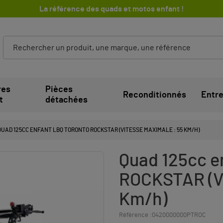
La référence des quads et motos enfant !
res
Pièces
Reconditionnés
Entre
t
détachées
QUAD 125CC ENFANT LBQ TORONTO ROCKSTAR (VITESSE MAXIMALE : 55 KM/H)
Quad 125cc e
ROCKSTAR (Vi
Km/h)
Référence :
0420000000PTROC