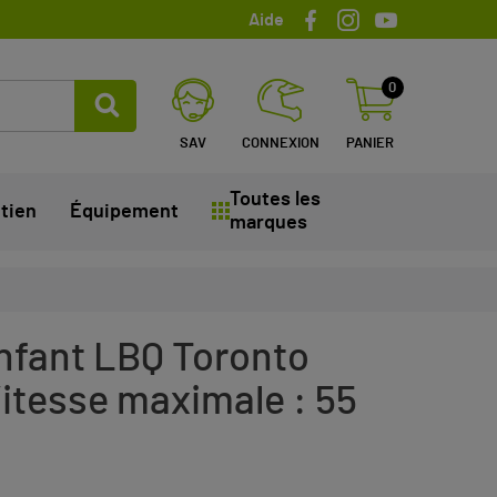
Aide
0
SAV
CONNEXION
PANIER
Toutes les
tien
Équipement
marques
nfant LBQ Toronto
tesse maximale : 55