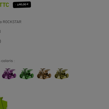
TTC
- 140,00 €
nto ROCKSTAR
3
)
 coloris :