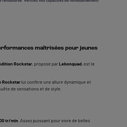
tre remboursé. Vérifiez vos capacités de remboursement
performances maîtrisées pour jeunes
édition Rockstar
, proposé par
Lebonquad
, est le
o Rockstar
lui confère une allure dynamique et
quête de sensations et de style.
00 tr/min
. Assez puissant pour vivre de belles