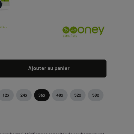
ais :
Ajouter au panier
12x
24x
36x
48x
52x
58x