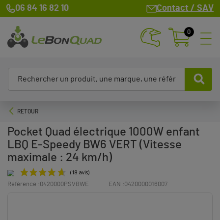
06 84 16 82 10
Contact / SAV
0
RETOUR
Pocket Quad électrique 1000W enfant
LBQ E-Speedy BW6 VERT (Vitesse
maximale : 24 km/h)
Référence :
0420000PSVBWE
EAN :
0420000016007
(18 avis)