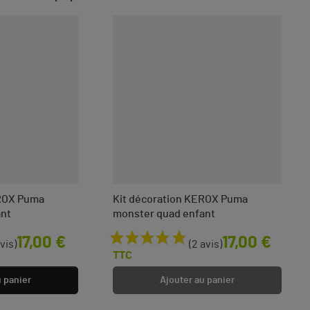
EROX Puma
Kit décoration KEROX Puma
ant
monster quad enfant
Prix
17,00 €
17,00 €
avis)
(2 avis)
TTC
u panier
Ajouter au panier