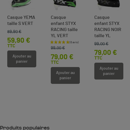
Casque YEMA
Casque
Casque
taille S VERT
enfant STYX
enfant STYX
RACING taille
RACING NOIR
89,90 €
Prix de base
Prix
YL VERT
taille YL
59,90 €
99,00 €
Prix de base
Prix
Prix de base
Prix
TTC
99,00 €
79,00 €
79,00 €
Ajouter au
TTC
panier
TTC
Ajouter au
Ajouter au
panier
panier
Produits populaires