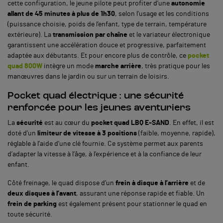
cette configuration, le jeune pilote peut profiter d’une
autonomie
allant de 45 minutes à plus de 1h30
, selon l’usage et les conditions
(puissance choisie, poids de l’enfant, type de terrain, température
extérieure).
La
transmission par chaîne
et le variateur électronique
garantissent une accélération douce et progressive, parfaitement
adaptée aux débutants. Et pour encore plus de contrôle, ce
pocket
quad 800W
intègre un mode
marche arrière
, très pratique pour les
manœuvres dans le jardin ou sur un terrain de loisirs.
Pocket quad électrique : une sécurité
renforcée pour les jeunes aventuriers
La
sécurité
est au cœur du
pocket quad LBQ E-SAND
. En effet, il est
doté d’un
limiteur de vitesse à 3 positions
(faible, moyenne, rapide),
réglable à l’aide d’une clé fournie. Ce système permet aux parents
d’adapter la vitesse à l’âge, à l’expérience et à la confiance de leur
enfant.
Côté freinage, le quad dispose d’un
frein à disque à l’arrière
et de
deux disques à l’avant
, assurant une réponse rapide et fiable. Un
frein de parking
est également présent pour stationner le quad en
toute sécurité.