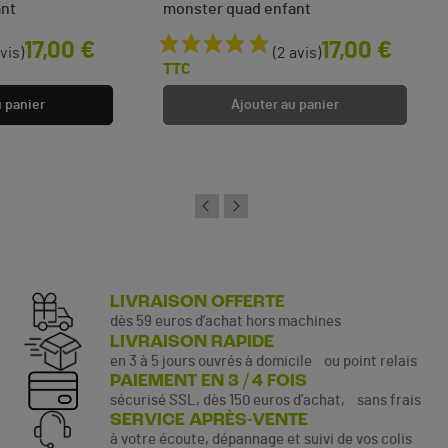
ant
monster quad enfant
Prix
17,00 €
17,00 €
avis)
(2 avis)
TTC
u panier
Ajouter au panier
LIVRAISON OFFERTE
dès 59 euros d’achat hors machines
LIVRAISON RAPIDE
en 3 à 5 jours ouvrés à domicile ou point relais
PAIEMENT EN 3 / 4 FOIS
sécurisé SSL, dès 150 euros d’achat, sans frais
SERVICE APRÈS-VENTE
à votre écoute, dépannage et suivi de vos colis