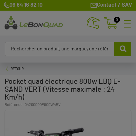
06 84 16 82 10
Contact / SAV
0
RETOUR
Pocket quad électrique 800w LBQ E-
SAND VERT (Vitesse maximale : 24
Km/h)
Référence :
0420000QP800W4RV