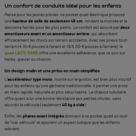
Un confort de conduite idéal pour les enfants
Pensé pour les jeunes pilotes, ce pocket quad électrique propose
une
hauteur de selle de seulement 45 cm
, rendant la montée et la
descente faciles pour les plus petits. Le confort est assuré par
deux
amortisseurs avant et un amortisseur arrière
, qui absorbent
efficacement les chocs sur terrain accidenté.
Avec ses pneus tout-
terrain (4.10-6 pouces à l’avant et 13/5.00-6 pouces à l’arrière), le
quad LBQ E-SAND
offre une excellente adhérence, que ce soit sur
herbe, gravier ou chemin.
Un design malin et une prise en main simplifiée
L’
accélérateur type moto
, monté sur le guidon, est bien plus intuitif
pour les enfants qu’une gâchette traditionnelle. Il permet une prise
en main rapide, naturelle et plus sécurisante. Le châssis tubulaire
offre quant à lui une bonne résistance aux petites chutes, sans
alourdir le véhicule (seulement
40 kg à vide
).
Enfin, les
phares avant intégrés
donnent à ce pocket quad un look
de “vrai véhicule” et ajoutent un aspect ludique que les enfants
adorent.