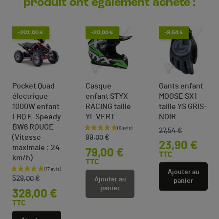
produit ont également acheté :
-201,00 €
-20,00 €
-3,64 €
Pocket Quad
Casque
Gants enfant
électrique
enfant STYX
MOOSE SX1
1000W enfant
RACING taille
taille YS GRIS-
LBQ E-Speedy
YL VERT
NOIR
BW6 ROUGE
27,54 €
Prix de base
Prix
Prix de base
Prix
(Vitesse
99,00 €
23,90 €
maximale : 24
79,00 €
TTC
km/h)
TTC
Prix de base
Prix
Ajouter au
529,00 €
Ajouter au
panier
panier
328,00 €
TTC