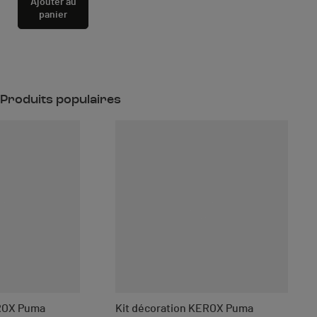
Ajouter au
panier
Produits populaires
EROX Puma
Kit décoration KEROX Puma