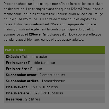
Probike a choisi un kit plastique noir afin de faire briller les stickers
de décoration. Les triangles avant des quads 125cm3 Probike ont la
même couleur que les stickers (bleu pour le quad 125cc bleu ; rouge
pour le quad 125 rouge…). Il en va de même pour les ergots des
roues. Enfin, ces
quads enfant 125cc
sont équipés de protège-
mains qui suivent également la couleur principale du quad. En
somme, ce
quad 125cc enfant
dispose d’un look sobre et efficace
qui plaira aussi bien aux jeunes pilotes qu’aux adultes.
PARTIE CYCLE
Châssis :
Tubulaire acier
Frein avant :
Double tambour
Frein arrière :
Disque
Suspension avant :
2 amortisseurs
Suspension arrière :
1 amortisseur
Pneus avant :
19x7-8" Tubeless
Pneus arrière :
18x9.5-8" Tubeless
Réservoir :
2,3 litres