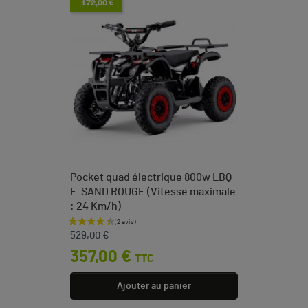
-172,00 €
Pocket quad électrique 800w LBQ
E-SAND ROUGE (Vitesse maximale
: 24 Km/h)
Prix de base
Prix
529,00 €
357,00 €
TTC
Ajouter au panier