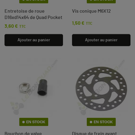
Entretoise de roue
Vis conique M6X12
D16xd14x64 de Quad Pocket
1,50 €
Prix
TTC
3,60 €
Prix
TTC
Ajouter au panier
Ajouter au panier
EN STOCK
EN STOCK
Bouchon de valve
Disque de frein avant