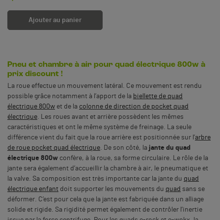
Ajouter au panier
Pneu et chambre à air pour quad électrique 800w à
prix discount !
La roue effectue un mouvement latéral. Ce mouvement est rendu
possible grâce notamment à l’apport de la
biellette de quad
électrique 800w
et de la
colonne de direction de pocket quad
électrique
. Les roues avant et arrière possèdent les mêmes
caractéristiques et ont le même système de freinage. La seule
différence vient du fait que la roue arrière est positionnée sur l’
arbre
de roue pocket quad électrique
. De son côté, la
jante du quad
électrique 800w
confère, à la roue, sa forme circulaire. Le rôle de la
jante sera également d’accueillir la chambre à air, le pneumatique et
la valve. Sa composition est très importante car la jante du
quad
électrique enfant
doit supporter les mouvements du
quad
sans se
déformer. C’est pour cela que la jante est fabriquée dans un alliage
solide et rigide. Sa rigidité permet également de contrôler l’inertie
issue par la force centrifuge. Pour les quads e-rock et e-wokx, la