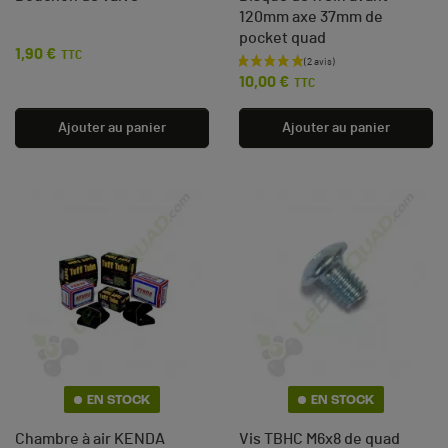
120mm axe 37mm de
(12 avis)
pocket quad
1,90 €
Prix
TTC
Prix
10,00 €
TTC
Ajouter au panier
Ajouter au panier
EN STOCK
EN STOCK
Chambre à air KENDA
Vis TBHC M6x8 de quad