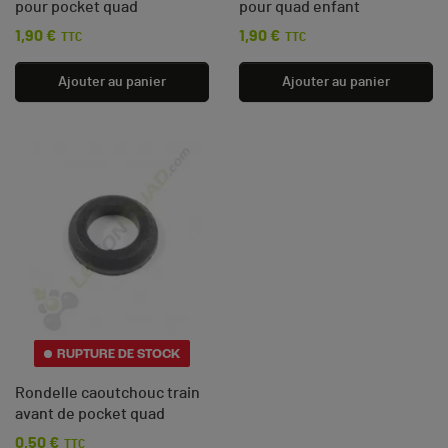
pour pocket quad
pour quad enfant
1,90 €
1,90 €
Prix
Prix
TTC
TTC
Ajouter au panier
Ajouter au panier
RUPTURE DE STOCK
Rondelle caoutchouc train
avant de pocket quad
0,50 €
Prix
TTC