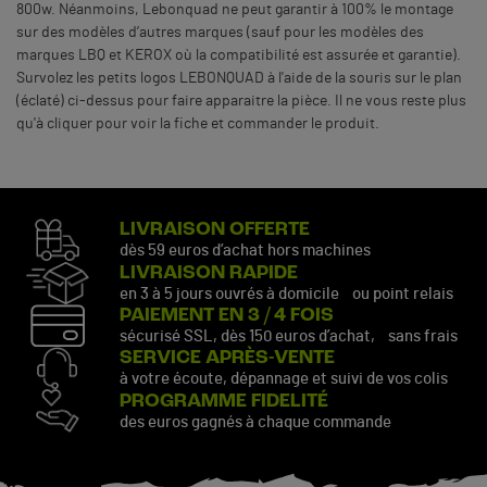
800w. Néanmoins, Lebonquad ne peut garantir à 100% le montage
sur des modèles d’autres marques (sauf pour les modèles des
marques LBQ et KEROX où la compatibilité est assurée et garantie).
Survolez les petits logos LEBONQUAD à l'aide de la souris sur le plan
(éclaté) ci-dessus pour faire apparaitre la pièce. Il ne vous reste plus
qu'à cliquer pour voir la fiche et commander le produit.
LIVRAISON OFFERTE
dès 59 euros d’achat hors machines
LIVRAISON RAPIDE
en 3 à 5 jours ouvrés à domicile ou point relais
PAIEMENT EN 3 / 4 FOIS
sécurisé SSL, dès 150 euros d’achat, sans frais
SERVICE APRÈS-VENTE
à votre écoute, dépannage et suivi de vos colis
PROGRAMME FIDELITÉ
des euros gagnés à chaque commande