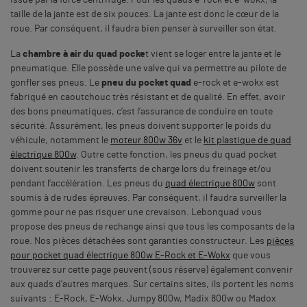
taille de la jante est de six pouces. La jante est donc le cœur de la
roue. Par conséquent, il faudra bien penser à surveiller son état.
La
chambre à air du quad pocke
t vient se loger entre la jante et le
pneumatique. Elle possède une valve qui va permettre au pilote de
gonfler ses pneus. Le
pneu du pocket quad
e-rock et e-wokx est
fabriqué en caoutchouc très résistant et de qualité. En effet, avoir
des bons pneumatiques, c’est l’assurance de conduire en toute
sécurité. Assurément, les pneus doivent supporter le poids du
véhicule, notamment le
moteur 800w 36v
et le
kit plastique de quad
électrique 800w
. Outre cette fonction, les pneus du quad pocket
doivent soutenir les transferts de charge lors du freinage et/ou
pendant l’accélération. Les pneus du
quad électrique 800w
sont
soumis à de rudes épreuves. Par conséquent, il faudra surveiller la
gomme pour ne pas risquer une crevaison. Lebonquad vous
propose des pneus de rechange ainsi que tous les composants de la
roue. Nos pièces détachées sont garanties constructeur. Les
pièces
pour pocket quad électrique 800w E-Rock et E-Wokx
que vous
trouverez sur cette page peuvent (sous réserve) également convenir
aux quads d’autres marques. Sur certains sites, ils portent les noms
suivants : E-Rock, E-Wokx, Jumpy 800w, Madix 800w ou Madox