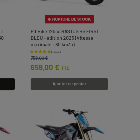
RUPTURE DE STOCK
KT
Pit Bike 125cc BASTOS BS FIRST
50
BLEU - édition 2025 (Vitesse
maximale : 80 km/h)
Prix de base
Prix
759,00 €
659,00 €
TTC
Ajouter au panier