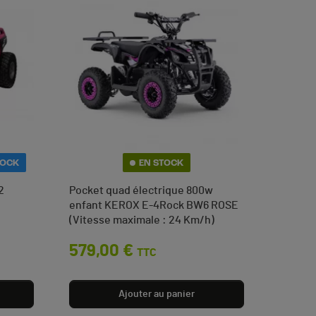
TOCK
EN STOCK
2
Pocket quad électrique 800w
enfant KEROX E-4Rock BW6 ROSE
(Vitesse maximale : 24 Km/h)
Prix
579,00 €
TTC
Ajouter au panier