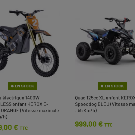
EN STOCK
EN STOCK
ke électrique 1400W
Quad 125cc XL enfant KERO
LESS enfant KEROX E-
Speeddog BLEU (Vitesse ma
 ORANGE (Vitesse maximale
: 55 Km/h)
m/h)
Prix
999,00 €
TTC
9,00 €
TTC