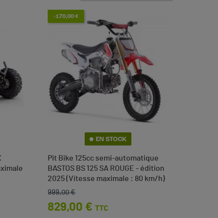
-170,00 €
EN STOCK
X
Pit Bike 125cc semi-automatique
ximale
BASTOS BS 125 SA ROUGE - édition
2025 (Vitesse maximale : 80 km/h)
999,00 €
Prix de base
Prix
829,00 €
TTC