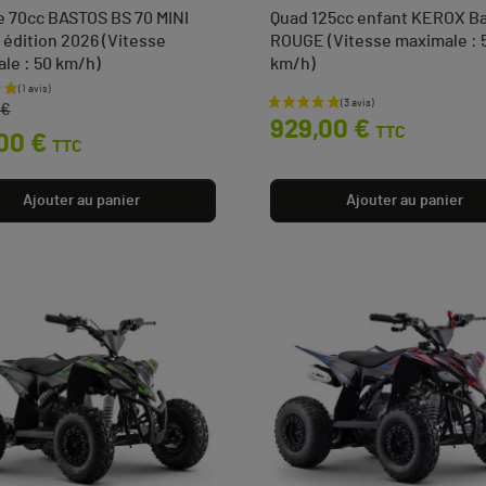
ke 70cc BASTOS BS 70 MINI
Quad 125cc enfant KEROX B
 édition 2026 (Vitesse
ROUGE (Vitesse maximale : 
le : 50 km/h)
km/h)
e base
Prix
 €
929,00 €
TTC
00 €
TTC
Ajouter au panier
Ajouter au panier
(3 avis)