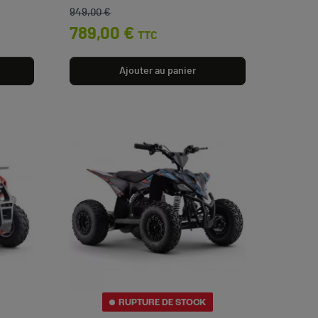
949,00 €
Prix de base
Prix
789,00 €
TTC
Ajouter au panier
RUPTURE DE STOCK