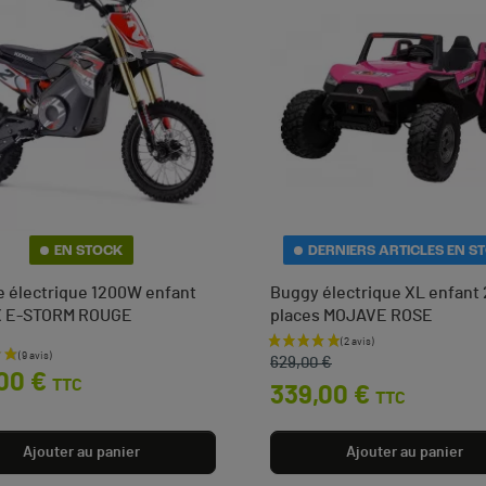
EN STOCK
DERNIERS ARTICLES EN S
ke électrique 1200W enfant
Buggy électrique XL enfant 
 E-STORM ROUGE
places MOJAVE ROSE
Prix de base
Prix
629,00 €
00 €
TTC
339,00 €
TTC
Ajouter au panier
Ajouter au panier