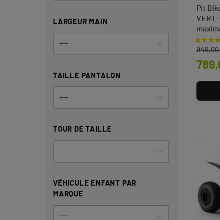
Pit Bi
VERT -
LARGEUR MAIN
maxima
Prix d
Prix
949,00
789,
TAILLE PANTALON
TOUR DE TAILLE
VÉHICULE ENFANT PAR
MARQUE