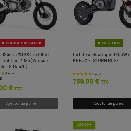
RUPTURE DE STOCK
EN STOCK
ke 125cc BASTOS BS FIRST
Dirt Bike électrique 1200W 
- édition 2025 (Vitesse
KEROX E-STORM ROSE
le : 80 km/h)
e base
Prix
 €
759,00 €
TTC
00 €
TTC
Ajouter au panier
Ajouter au panier
(1 avis)
-290,00 €