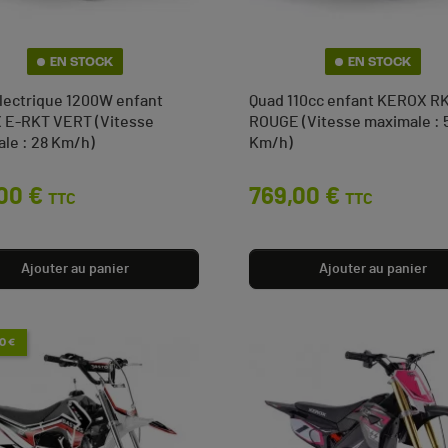
EN STOCK
EN STOCK
lectrique 1200W enfant
Quad 110cc enfant KEROX R
E-RKT VERT (Vitesse
ROUGE (Vitesse maximale : 
le : 28 Km/h)
Km/h)
00 €
Prix
769,00 €
TTC
TTC
Ajouter au panier
Ajouter au panier
0 €