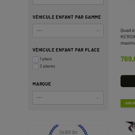
VÉHICULE ENFANT PAR GAMME
Quad é
KEROX 
maxima
VÉHICULE ENFANT PAR PLACE
Prix
769,
1 place
2 places
MARQUE
-100,0