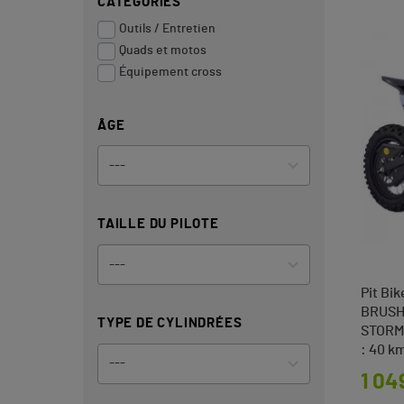
CATÉGORIES
Outils / Entretien
Quads et motos
Équipement cross
ÂGE
TAILLE DU PILOTE
Pit Bi
BRUSH
TYPE DE CYLINDRÉES
STORM
: 40 k
Prix
1 04