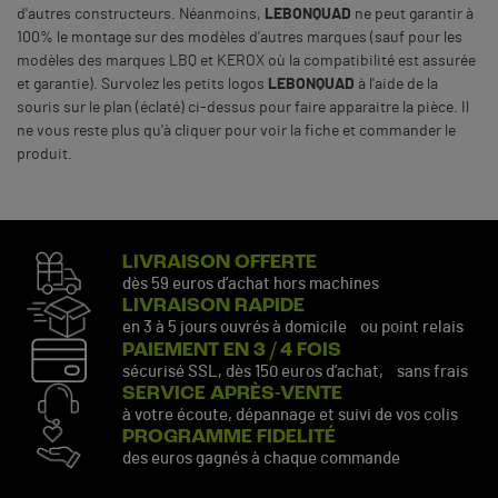
d'autres constructeurs. Néanmoins,
LEBONQUAD
ne peut garantir à
100% le montage sur des modèles d’autres marques (sauf pour les
modèles des marques LBQ et KEROX où la compatibilité est assurée
et garantie). Survolez les petits logos
LEBONQUAD
à l'aide de la
souris sur le plan (éclaté) ci-dessus pour faire apparaitre la pièce. Il
ne vous reste plus qu'à cliquer pour voir la fiche et commander le
produit.
LIVRAISON OFFERTE
dès 59 euros d’achat hors machines
LIVRAISON RAPIDE
en 3 à 5 jours ouvrés à domicile ou point relais
PAIEMENT EN 3 / 4 FOIS
sécurisé SSL, dès 150 euros d’achat, sans frais
SERVICE APRÈS-VENTE
à votre écoute, dépannage et suivi de vos colis
PROGRAMME FIDELITÉ
des euros gagnés à chaque commande