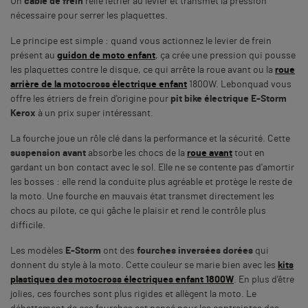
Un
câble de frein
relie l'étrier au levier et transmet la pression
nécessaire pour serrer les plaquettes.
Le principe est simple : quand vous actionnez le levier de frein
présent au
guidon de moto enfant
, ça crée une pression qui pousse
les plaquettes contre le disque, ce qui arrête la roue avant ou la
roue
arrière de la motocross électrique enfant
1800W. Lebonquad vous
offre les étriers de frein d'origine pour
pit bike électrique E-Storm
Kerox
à un prix super intéressant.
La fourche joue un rôle clé dans la performance et la sécurité. Cette
suspension avant
absorbe les chocs de la
roue avant
tout en
gardant un bon contact avec le sol. Elle ne se contente pas d'amortir
les bosses : elle rend la conduite plus agréable et protège le reste de
la moto. Une fourche en mauvais état transmet directement les
chocs au pilote, ce qui gâche le plaisir et rend le contrôle plus
difficile.
Les modèles
E-Storm
ont des
fourches inversées dorées
qui
donnent du style à la moto. Cette couleur se marie bien avec les
kits
plastiques des motocross électriques enfant 1800W
. En plus d'être
jolies, ces fourches sont plus rigides et allègent la moto. Le