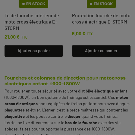
EN STOCK
EN STOCK
Té de fourche inférieur de
Protection fourche de moto
moto cross électrique E-
cross électrique E-STORM
STORM
6,00 €
Prix
TTC
21,00 €
Prix
TTC
Ajouter au panier
Ajouter au panier
Fourches et colonnes de direction pour motocross
électriques enfant 1600-1800W
Pour rouler en toute sécurité avec votre
dirt bike électrique enfant
(1600-1800W), un bon système de freinage est essentiel. Ces
motos
cross électriques
sont équipées de freins performants avec disque,
plaquettes
et étrier. L'étrier, c'est la pièce maîtresse qui contient les
plaquettes
et les pousse contre le
disque
quand vous freinez.
L'étrier se fixe directement sur le
bas de la fourche
avec des vis
solides, faites pour supporter la puissance des 1600-1800W.