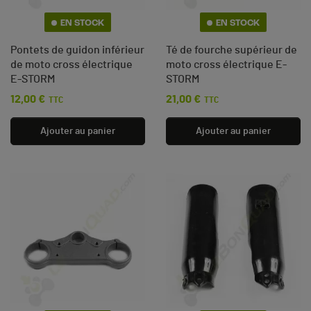
EN STOCK
EN STOCK
Pontets de guidon inférieur
Té de fourche supérieur de
de moto cross électrique
moto cross électrique E-
E-STORM
STORM
12,00 €
21,00 €
Prix
Prix
TTC
TTC
Ajouter au panier
Ajouter au panier