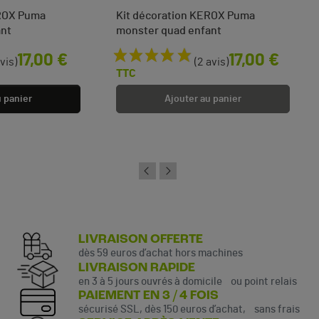
EROX Puma
Kit décoration KEROX Puma
ant
monster quad enfant
Prix
17,00 €
17,00 €
avis)
(2 avis)
TTC
u panier
Ajouter au panier
LIVRAISON OFFERTE
dès 59 euros d’achat hors machines
LIVRAISON RAPIDE
en 3 à 5 jours ouvrés à domicile ou point relais
PAIEMENT EN 3 / 4 FOIS
sécurisé SSL, dès 150 euros d’achat, sans frais