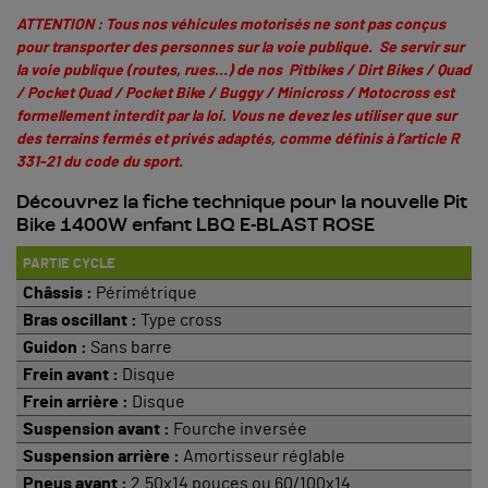
ATTENTION : Tous nos véhicules motorisés ne sont pas conçus
pour transporter des personnes sur la voie publique. Se servir sur
la voie publique (routes, rues…) de nos Pitbikes / Dirt Bikes / Quad
/ Pocket Quad / Pocket Bike / Buggy / Minicross / Motocross est
formellement interdit par la loi. Vous ne devez les utiliser que sur
des terrains fermés et privés adaptés, comme définis à
l’article R
331-21 du code du sport
.
Découvrez la fiche technique pour la nouvelle Pit
Bike 1400W enfant LBQ E-BLAST ROSE
PARTIE CYCLE
Châssis :
Périmétrique
Bras oscillant :
Type cross
Guidon :
Sans barre
Frein avant :
Disque
Frein arrière :
Disque
Suspension avant :
Fourche inversée
Suspension arrière :
Amortisseur réglable
Pneus avant :
2.50x14 pouces ou 60/100x14