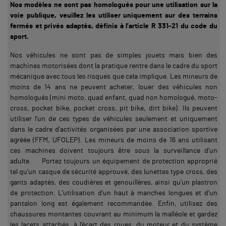
Nos modèles ne sont pas homologués pour une utilisation sur la
voie publique, veuillez les utiliser uniquement sur des terrains
fermés et privés adaptés, définis à l’article R 331-21 du code du
sport.
Nos véhicules ne sont pas de simples jouets mais bien des
machines motorisées dont la pratique rentre dans le cadre du sport
mécanique avec tous les risques que cela implique. Les mineurs de
moins de 14 ans ne peuvent acheter, louer des véhicules non
homologués (mini moto, quad enfant, quad non homologué, moto-
cross, pocket bike, pocket cross, pit bike, dirt bike). Ils peuvent
utiliser l’un de ces types de véhicules seulement et uniquement
dans le cadre d’activités organisées par une association sportive
agréée (FFM, UFOLEP). Les mineurs de moins de 16 ans utilisant
ces machines doivent toujours être sous la surveillance d’un
adulte. Portez toujours un équipement de protection approprié
tel qu’un casque de sécurité approuvé, des lunettes type cross, des
gants adaptés, des coudières et genouillères, ainsi qu’un plastron
de protection. L’utilisation d’un haut à manches longues et d’un
pantalon long est également recommandée. Enfin, utilisez des
chaussures montantes couvrant au minimum la malléole et gardez
les lacets attachés, à l’écart des roues, du moteur et du système