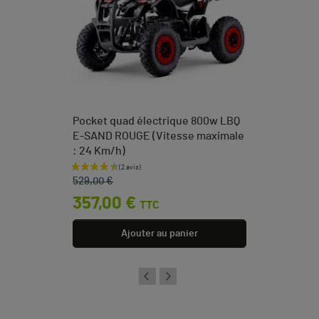
Pocket quad électrique 800w LBQ
E-SAND ROUGE (Vitesse maximale
: 24 Km/h)
Prix de base
Prix
529,00 €
357,00 €
TTC
Ajouter au panier