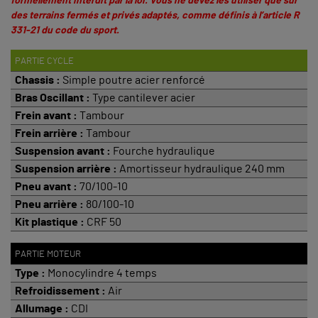
formellement interdit par la loi. Vous ne devez les utiliser que sur
des terrains fermés et privés adaptés, comme définis à
l’article R
331-21 du code du sport
.
PARTIE CYCLE
Chassis :
Simple poutre acier renforcé
Bras Oscillant :
Type cantilever acier
Frein avant :
Tambour
Frein arrière :
Tambour
Suspension avant :
Fourche hydraulique
Suspension arrière :
Amortisseur hydraulique 240 mm
Pneu avant :
70/100-10
Pneu arrière :
80/100-10
Kit plastique :
CRF 50
PARTIE MOTEUR
Type :
Monocylindre 4 temps
Refroidissement :
Air
Allumage :
CDI