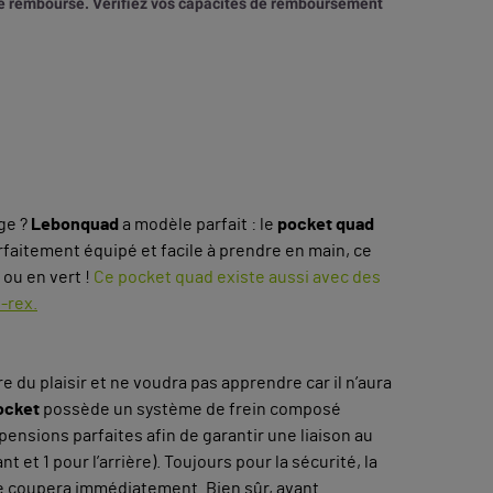
tre remboursé. Vérifiez vos capacités de remboursement
ge ?
Lebonquad
a modèle parfait : le
pocket quad
arfaitement équipé et facile à prendre en main, ce
 ou en vert !
Ce pocket quad existe aussi avec des
-rex.
e du plaisir et ne voudra pas apprendre car il n’aura
ocket
possède un système de frein composé
uspensions parfaites afin de garantir une liaison au
et 1 pour l’arrière). Toujours pour la sécurité, la
se coupera immédiatement. Bien sûr, avant