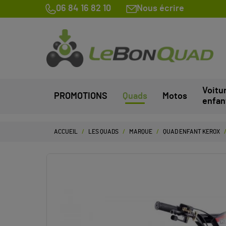
06 84 16 82 10
Nous écrire
Voitu
PROMOTIONS
Quads
Motos
enfan
ACCUEIL
LES QUADS
MARQUE
QUAD ENFANT KEROX