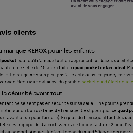
Un crédit vous engage et doit ê
avant de vous engager.
vis clients
a marque KEROX pour les enfants
 pocket
pour qu'il s'amuse tout en apprenant les bases du pilota
hauteur de selle de 49cm en fait un
quad pocket enfant idéal
. P
lote. Le rouge ne vous plait pas ? Il existe aussi en jaune, en rose
 version électrique est aussi disponible
pocket quad électrique e
la sécurité avant tout
enfant ne se sent pas en sécurité sur sa selle, il ne pourra prendr
 compter sur un bon système de freinage. C'est pourquoi ce
quad p
ur l’avant et un pour l’arrière). En plus du freinage, il faut des s
 Rex est équipé de 3 amortisseurs de bonne facture (2 pour l’avant 
t au poignet. Ainsi, si l’enfant tombe du quad 50cc, ce dernier 