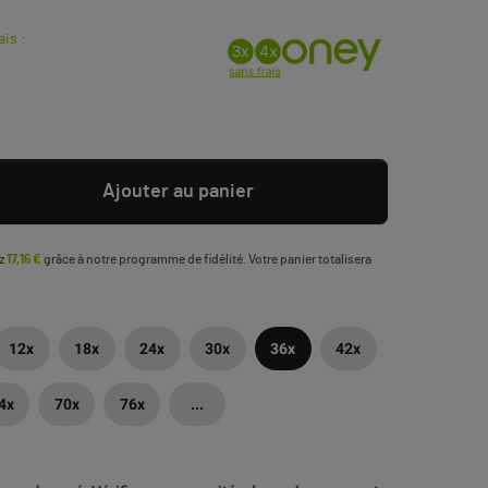
ais :
Ajouter au panier
ez
17,16 €
grâce à notre programme de fidélité. Votre panier totalisera
12x
18x
24x
30x
36x
42x
4x
70x
76x
...