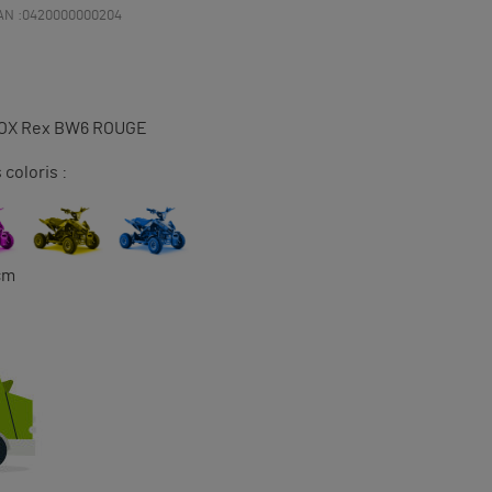
AN :
0420000000204
(10 avis)
ROX Rex BW6 ROUGE
 coloris :
cm