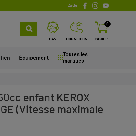
Aide
0
SAV
CONNEXION
PANIER
Toutes les
tien
Équipement
marques
)
50cc enfant KEROX
GE (Vitesse maximale