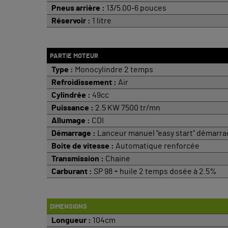
Pneus arrière :
13/5.00-6 pouces
Réservoir :
1 litre
PARTIE MOTEUR
Type :
Monocylindre 2 temps
Refroidissement :
Air
Cylindrée :
49cc
Puissance :
2.5 KW 7500 tr/mn
Allumage :
CDI
Démarrage :
Lanceur manuel "easy start" démarrag
Boite de vitesse :
Automatique renforcée
Transmission :
Chaine
Carburant :
SP 98 + huile 2 temps dosée à 2.5%
DIMENSIONS
Longueur :
104cm