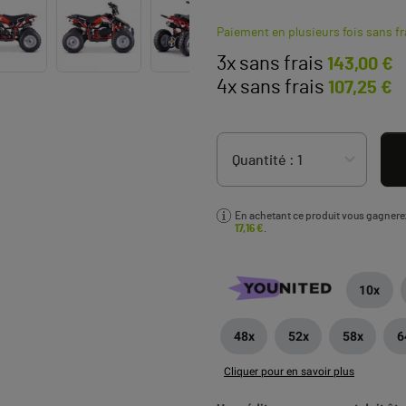
Paiement en plusieurs fois sans fr
3x sans frais
143,00 €
4x sans frais
107,25 €
En achetant ce produit vous gagner
17,16 €
.
10x
48x
52x
58x
6
Cliquer pour en savoir plus