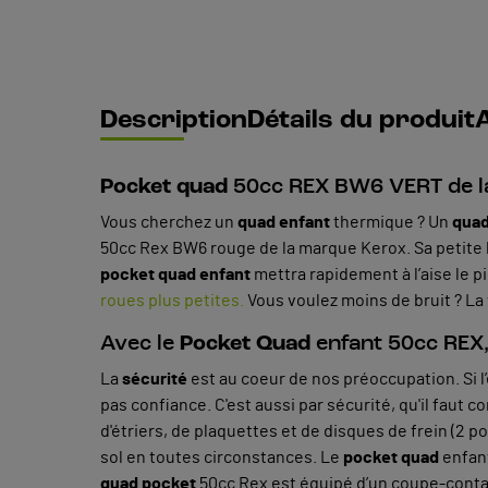
Description
Détails du produit
A
Pocket quad
50cc REX BW6 VERT de l
Vous cherchez un
quad enfant
thermique ? Un
quad
50cc Rex BW6 rouge de la marque Kerox. Sa petite 
pocket quad enfant
mettra rapidement à l’aise le pi
roues plus petites.
Vous voulez moins de bruit ? La
Avec le
Pocket Quad
enfant 50cc REX, 
La
sécurité
est au coeur de nos préoccupation. Si l’
pas confiance. C'est aussi par sécurité, qu'il faut
d'étriers, de plaquettes et de disques de frein (2 po
sol en toutes circonstances. Le
pocket quad
enfant
quad pocket
50cc Rex est équipé d’un coupe-contac