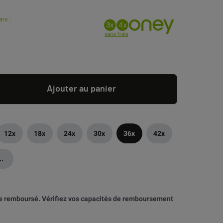
ais :
Ajouter au panier
12x
18x
24x
30x
36x
42x
..
tre remboursé. Vérifiez vos capacités de remboursement