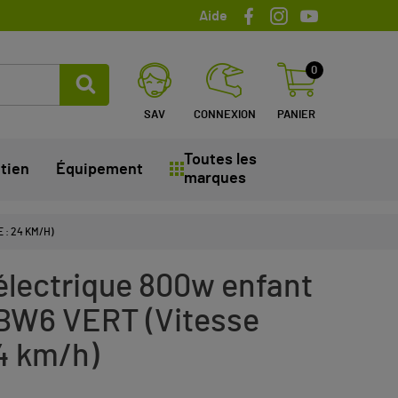
Aide
0
SAV
CONNEXION
PANIER
Toutes les
tien
Équipement
marques
: 24 KM/H)
électrique 800w enfant
BW6 VERT (Vitesse
4 km/h)