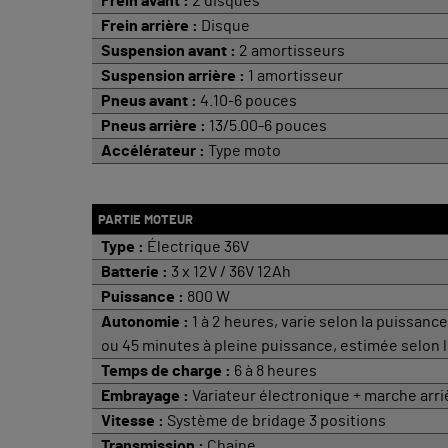
Frein avant :
2 disques
Frein arrière :
Disque
Suspension avant :
2 amortisseurs
Suspension arrière :
1 amortisseur
Pneus avant :
4.10-6 pouces
Pneus arrière :
13/5.00-6 pouces
Accélérateur :
Type moto
PARTIE MOTEUR
Type :
Électrique 36V
Batterie :
3 x 12V / 36V 12Ah
Puissance :
800 W
Autonomie :
1 à 2 heures, varie selon la puissanc
ou 45 minutes à pleine puissance, estimée selon 
Temps de charge :
6 à 8 heures
Embrayage :
Variateur électronique + marche arri
Vitesse :
Système de bridage 3 positions
Transmission :
Chaine