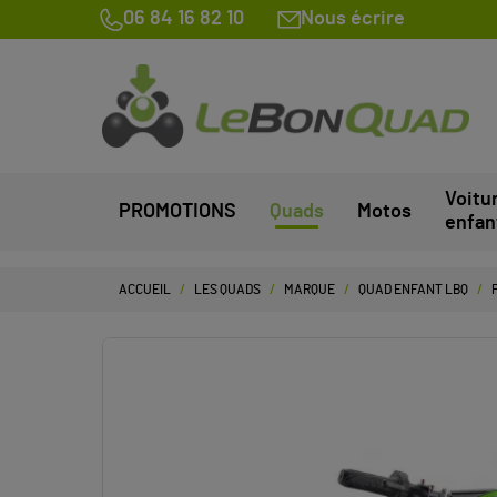
06 84 16 82 10
Nous écrire
Voitu
PROMOTIONS
Quads
Motos
enfan
ACCUEIL
LES QUADS
MARQUE
QUAD ENFANT LBQ