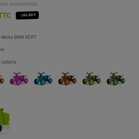
EAN :
0420000037002
TTC
- 181,00 €
(7 avis)
 E-Wokx BW6 VERT
cm
 coloris :