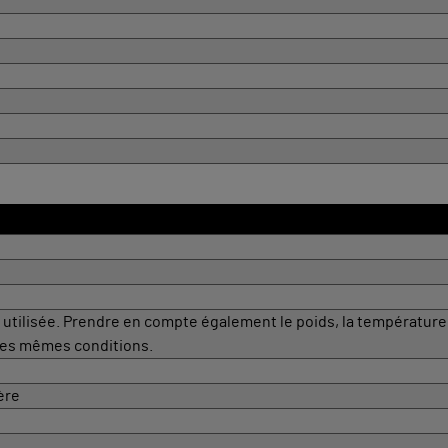
e utilisée. Prendre en compte également le poids, la température e
les mêmes conditions.
ère