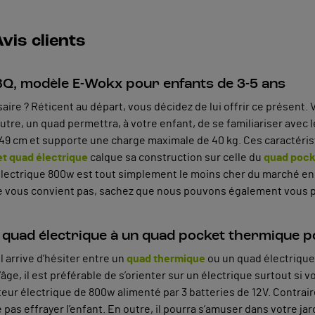
vis clients
Q, modèle E-Wokx pour enfants de 3-5 ans
ire ? Réticent au départ, vous décidez de lui offrir ce présent.
utre, un quad permettra, à votre enfant, de se familiariser avec 
9 cm et supporte une charge maximale de 40 kg. Ces caractéristi
t quad électrique
calque sa construction sur celle du
quad pock
t électrique 800w est tout simplement le moins cher du marché e
ne vous convient pas, sachez que nous pouvons également vous p
t quad électrique à un quad pocket thermique po
l arrive d’hésiter entre un
quad thermique
ou un quad électrique.
âge, il est préférable de s’orienter sur un électrique surtout s
ur électrique de 800w alimenté par 3 batteries de 12V. Contrai
 pas effrayer l’enfant. En outre, il pourra s’amuser dans votre jar