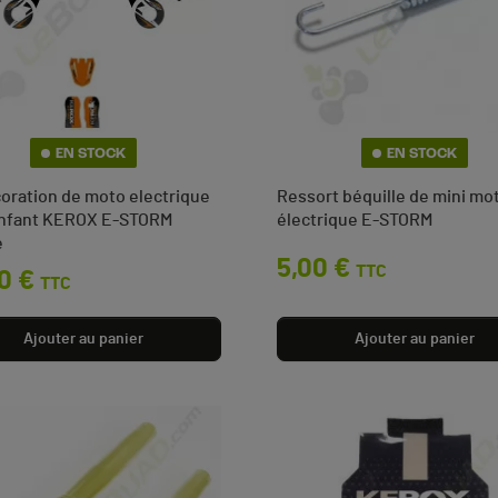
EN STOCK
EN STOCK
́coration de moto electrique
Ressort béquille de mini mo
enfant KEROX E-STORM
électrique E-STORM
e
Prix
5,00 €
TTC
0 €
TTC
Ajouter au panier
Ajouter au panier