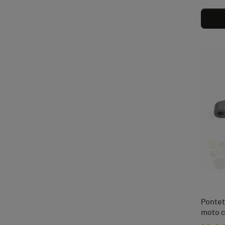
Pontet
moto c