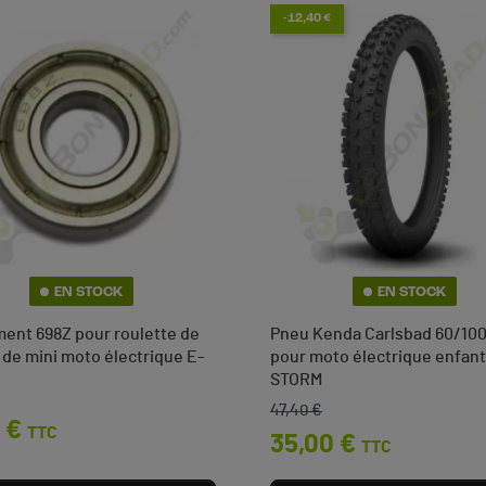
-12,40 €
EN STOCK
EN STOCK
ent 698Z pour roulette de
Pneu Kenda Carlsbad 60/10
 de mini moto électrique E-
pour moto électrique enfant
STORM
47,40 €
Prix de base
Prix
 €
(1 avis)
TTC
35,00 €
TTC