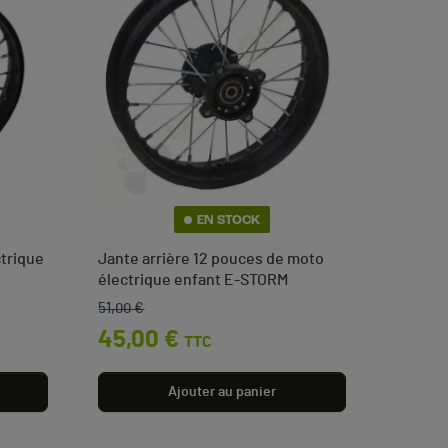
EN STOCK
ctrique
Jante arrière 12 pouces de moto
électrique enfant E-STORM
51,00 €
Prix de base
Prix
45,00 €
TTC
Ajouter au panier