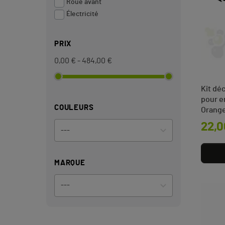
Roue avant
Électricité
PRIX
0,00 € - 484,00 €
Kit de
pour 
COULEURS
Orang
Prix
22,0
MARQUE