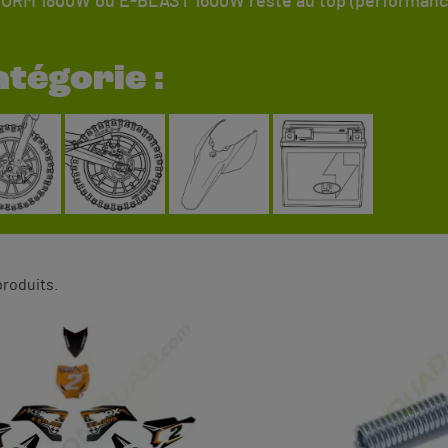
RM 1800W ou E-BLAST 1600W reste au top (performance et
tégorie :
 produits.