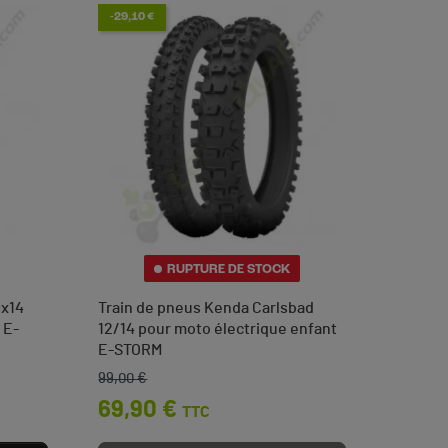
-29,10 €
RUPTURE DE STOCK
0x14
Train de pneus Kenda Carlsbad
 E-
12/14 pour moto électrique enfant
E-STORM
99,00 €
Prix de base
Prix
69,90 €
TTC