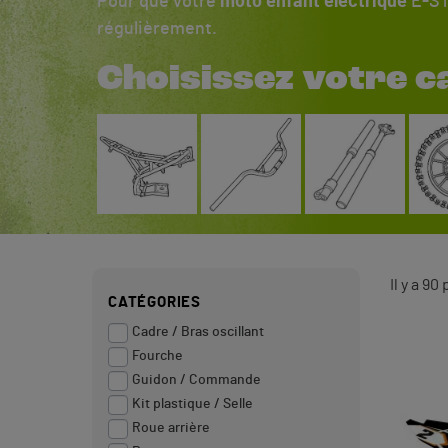
Pour que votre
moto enfant électrique
E-STO
régulièrement.
Choisissez votre ca
Il y a 90
CATÉGORIES
Cadre / Bras oscillant
Fourche
Guidon / Commande
Kit plastique / Selle
Roue arrière