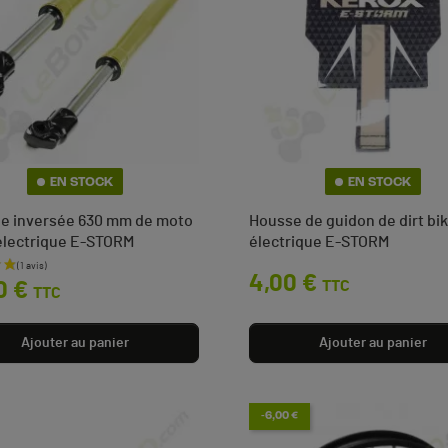
EN STOCK
EN STOCK
e inversée 630 mm de moto
Housse de guidon de dirt bi
électrique E-STORM
électrique E-STORM
Prix
4,00 €
TTC
0 €
TTC
Ajouter au panier
Ajouter au panier
-6,00 €