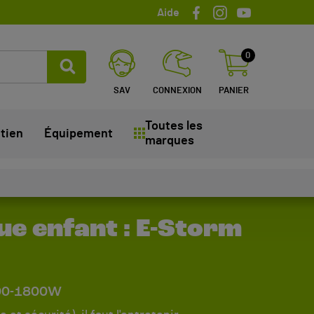
Aide
0
SAV
CONNEXION
PANIER
Toutes les
tien
Équipement
marques
ue enfant : E-Storm
600-1800W