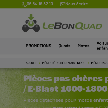
06 84 16 82 10
Nous écrire
Voitu
PROMOTIONS
Quads
Motos
enfan
ACCUEIL
PIÈCES DÉTACHÉES MOTO ENFANT
PIÈCES PAS 
Pièces pas chères 
/ E-Blast 1600-180
Pièces détachées pour motos enfan