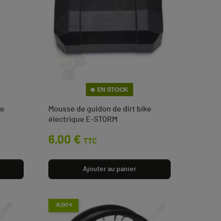
EN STOCK
ke
Mousse de guidon de dirt bike
électrique E-STORM
Prix
6,00 €
TTC
Ajouter au panier
-6,00 €