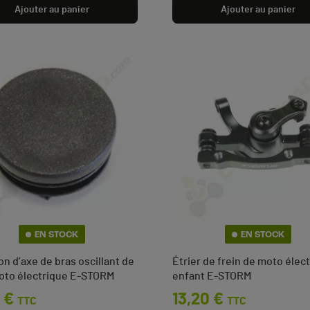
Ajouter au panier
Ajouter au panier
EN STOCK
EN STOCK
n d’axe de bras oscillant de
Étrier de frein de moto élec
oto électrique E-STORM
enfant E-STORM
 €
Prix
13,20 €
TTC
TTC