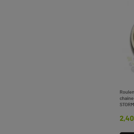
Roulem
chaine
STORM
Prix
2,40