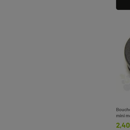
Boucho
mini m
Prix
2,40