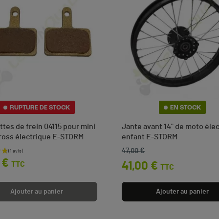
RUPTURE DE STOCK
EN STOCK
ttes de frein 04115 pour mini
Jante avant 14" de moto éle
oss électrique E-STORM
enfant E-STORM
47,00 €
Prix de base
Prix
 €
41,00 €
TTC
TTC
Ajouter au panier
Ajouter au panier