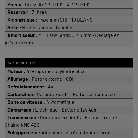
Pneus :
Cross Av 2.50×10′ – Ar 2.50×10′
Réservoir :
3 litres
Kit plastique :
Type mini CRF 110 BLANC
Selle :
Basse type nid d'abeille
Amortisseur :
YELLOW SPRING 260mm - Réglage en
précontrainte
PARTIE MOTEUR
Moteur :
4 temps monocylindre 50cc
Allumage :
Rotor externe - CDI
Refroidissement :
Air
Carburation :
Carburateur 14 - Boite à air compacte
Boite de vitesse :
Automatique
Démarrage :
Électrique - Batterie 12v 4ah
Transmission :
Couronne 37 dents - Pignon 15 dents -
Chaine KMC 420
Échappement :
Aluminium et réducteur de bruit