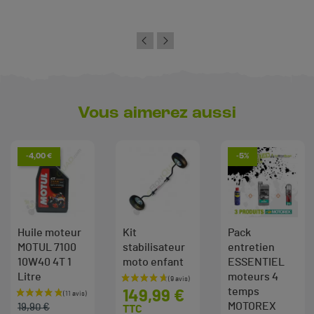
Vous aimerez aussi
-4,00 €
-5%
Huile moteur
Kit
Pack
MOTUL 7100
stabilisateur
entretien
10W40 4T 1
moto enfant
ESSENTIEL
Litre
moteurs 4
Prix
temps
149,99 €
Prix de base
Prix
MOTOREX
19,90 €
TTC