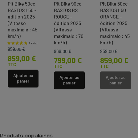
Pit Bike 50cc
Pit Bike 90cc
Pit Bike 50cc
BASTOS L50 -
BASTOS BS
BASTOS L50
édition 2025
ROUGE -
ORANGE -
(Vitesse
édition 2025
édition 2025
maximale : 45
(Vitesse
(Vitesse
km/h)
maximale : 70
maximale : 45
km/h)
km/h)
Prix de base
Prix
959,00 €
969,00 €
959,00 €
Prix de base
Prix
Prix de base
Prix
859,00 €
799,00 €
859,00 €
TTC
TTC
TTC
Ajouter au
Ajouter au
Ajouter au
panier
panier
panier
Produits populaires