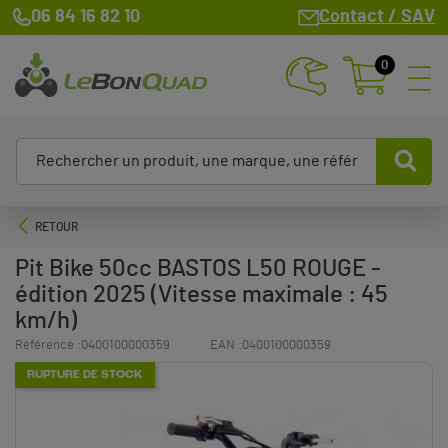
06 84 16 82 10
Contact / SAV
0
RETOUR
Pit Bike 50cc BASTOS L50 ROUGE -
édition 2025 (Vitesse maximale : 45
km/h)
Référence :
0400100000359
EAN :
0400100000359
RUPTURE DE STOCK