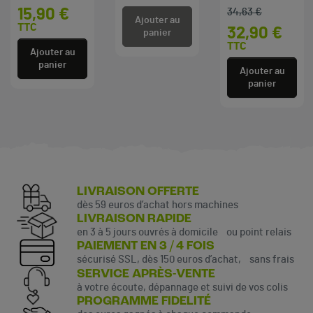
15,90 €
34,63 €
Prix de base
Prix
Ajouter au
TTC
32,90 €
panier
TTC
Ajouter au
panier
Ajouter au
panier
LIVRAISON OFFERTE
dès 59 euros d’achat hors machines
LIVRAISON RAPIDE
en 3 à 5 jours ouvrés à domicile ou point relais
PAIEMENT EN 3 / 4 FOIS
sécurisé SSL, dès 150 euros d’achat, sans frais
SERVICE APRÈS-VENTE
à votre écoute, dépannage et suivi de vos colis
PROGRAMME FIDELITÉ