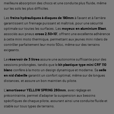
meilleure absorption des chocs et une conduite plus fluide, même
sur les sols les plus difficiles.
Les
freins hydrauliques à disques de 190mm
à l’avant et à l’arrière
garantissent un freinage puissant et maîtrisé, pour une sécurité
optimale sur toutes les surfaces. Les
moyeux en aluminium Blast
,
associés aux pneus
cross 2.50×10'
, offrent une excellente adhérence
à cette mini moto thermique, permettant aux jeunes mini riders de
contrôler parfaitement leur moto 50cc, même sur des terrains
exigeants.
Le
réservoir de 3 litres
assure une autonomie suffisante pour des
sessions prolongées, tandis que le
kit plastique type mini CRF 110
blanc
confère à la moto un design dynamique et moderne. Sa
selle
en nid d'abeille
garantit un confort optimal, même sur de longues
distances, et assure un bon maintien du pilote.
L’
amortisseur YELLOW SPRING 260mm
, avec réglage en
précontrainte, permet d’adapter la suspension aux besoins
spécifiques de chaque pilote, assurant ainsi une conduite fluide et
stable sur tous types de terrains.