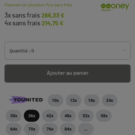
Paiement en plusieurs fois sans frais :
3x sans frais
286,33 €
4x sans frais
214,75 €
Ajouter au panier
10x
12x
18x
24x
30x
36x
42x
48x
52x
58x
64x
70x
76x
84x
...