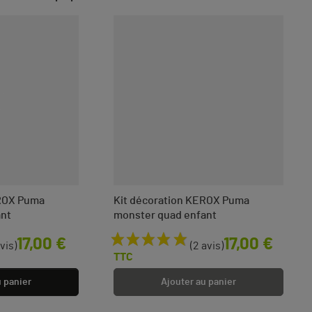
EROX Puma
Kit décoration KEROX Puma
ant
monster quad enfant
Prix
17,00 €
17,00 €
avis)
(2 avis)
TTC
u panier
Ajouter au panier