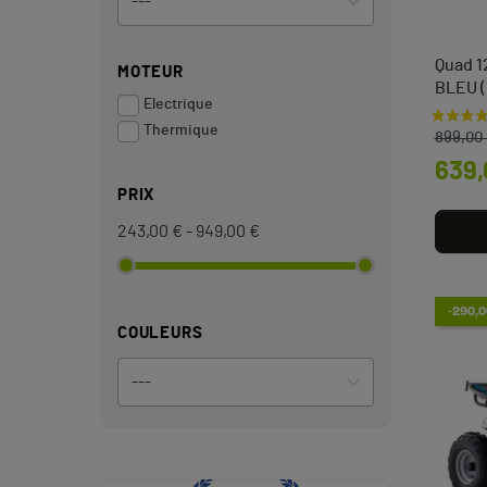
Quad 1
MOTEUR
BLEU (
Electrique
Prix d
Prix
Thermique
899,00
639,
PRIX
243,00 € - 949,00 €
-290,0
COULEURS