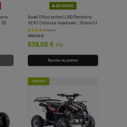
EN STOCK
hera
Quad 125cc enfant LBQ Panthera
 55
VERT (Vitesse maximale : 55 km/h)
Prix de base
Prix
899,00 €
639,00 €
TTC
Ajouter au panier
-200,00 €