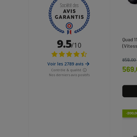
Quad 1
(Vites
859,00
Prix d
Prix
569,
-200,0