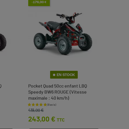
-176,00 €
EN STOCK
(2 avis)
Q
Pocket Quad 50cc enfant LBQ
Speedy BW6 ROUGE (Vitesse
maximale : 40 km/h)
Prix de base
Prix
419,00 €
243,00 €
TTC