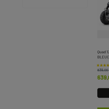
Quad 1
BLEU (
Prix d
Prix
839,00
639,