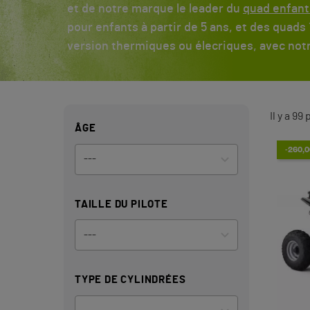
et de notre marque le leader du
quad enfant
pour enfants à partir de 5 ans, et des quads
version thermiques ou élecriques, avec notr
Il y a 99
ÂGE
-260,0
TAILLE DU PILOTE
TYPE DE CYLINDRÉES