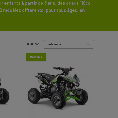
enfants à partir de 3 ans, des quads 110cc
50 modèles différents, pour tous âges, en
Trier par :
-260,00 €