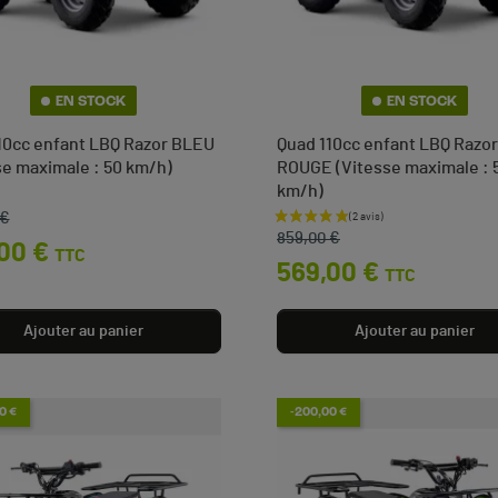
EN STOCK
EN STOCK
10cc enfant LBQ Razor BLEU
Quad 110cc enfant LBQ Razor
se maximale : 50 km/h)
ROUGE (Vitesse maximale : 
km/h)
 €
e base
Prix de base
Prix
859,00 €
00 €
TTC
569,00 €
TTC
Ajouter au panier
Ajouter au panier
(5 avis)
0 €
-200,00 €