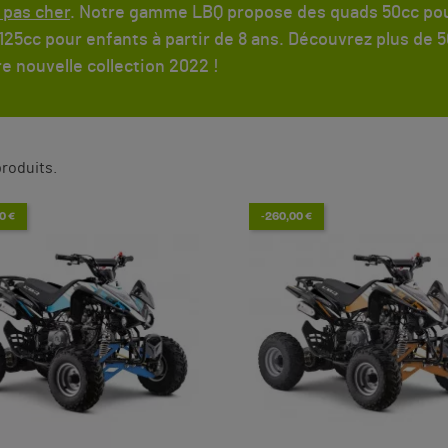
 pas cher
. Notre gamme LBQ propose des quads 50cc pour 
 125cc pour enfants à partir de 8 ans. Découvrez plus de 
e nouvelle collection 2022 !
 produits.
0 €
-260,00 €