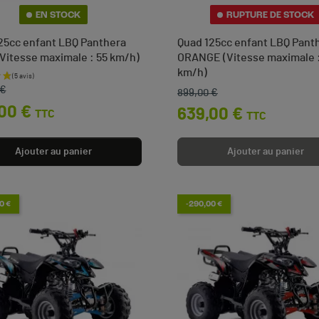
EN STOCK
RUPTURE DE STOCK
25cc enfant LBQ Panthera
Quad 125cc enfant LBQ Pant
Vitesse maximale : 55 km/h)
ORANGE (Vitesse maximale :
km/h)
e base
 €
899,00 €
Prix de base
Prix
00 €
639,00 €
TTC
TTC
Ajouter au panier
Ajouter au panier
0 €
-290,00 €