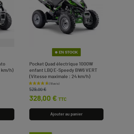
EN STOCK
nto
Pocket Quad électrique 1000W
5 km/h)
enfant LBQ E-Speedy BW6 VERT
(Vitesse maximale : 24 km/h)
Prix de base
Prix
529,00 €
328,00 €
TTC
Ajouter au panier