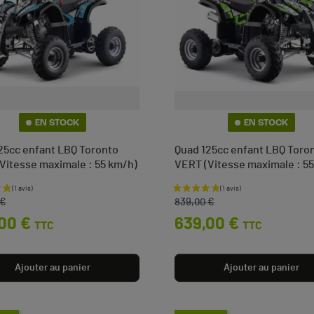
EN STOCK
EN STOCK
25cc enfant LBQ Toronto
Quad 125cc enfant LBQ Toro
Vitesse maximale : 55 km/h)
VERT (Vitesse maximale : 5
e base
Prix de base
Prix
 €
839,00 €
00 €
639,00 €
TTC
TTC
Ajouter au panier
Ajouter au panier