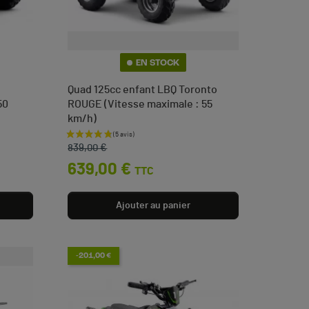
EN STOCK
Quad 125cc enfant LBQ Toronto
50
ROUGE (Vitesse maximale : 55
km/h)
Prix de base
Prix
839,00 €
639,00 €
TTC
Ajouter au panier
-201,00 €