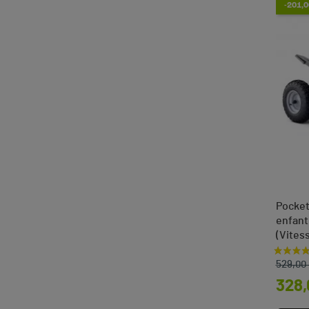
-201,0
Pocket
enfan
(Vites
Prix d
Prix
529,00
328,