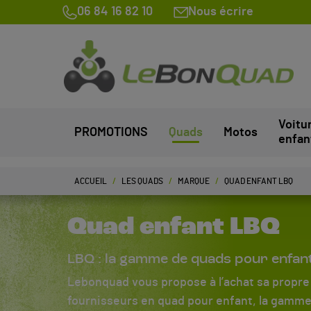
06 84 16 82 10
Nous écrire
Voitu
PROMOTIONS
Quads
Motos
enfan
ACCUEIL
LES QUADS
MARQUE
QUAD ENFANT LBQ
Quad enfant LBQ
LBQ : la gamme de quads pour enfant
Lebonquad vous propose à l’achat sa propr
fournisseurs en quad pour enfant, la gamme 