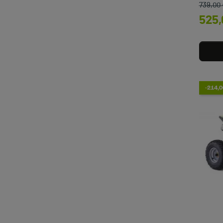
739,00
525,
-214,0