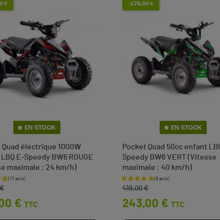
0 €
-176,00 €
EN STOCK
EN STOCK
 Quad électrique 1000W
Pocket Quad 50cc enfant LB
t LBQ E-Speedy BW6 ROUGE
Speedy BW6 VERT (Vitesse
se maximale : 24 km/h)
maximale : 40 km/h)
e base
Prix de base
Prix
 €
419,00 €
00 €
243,00 €
TTC
TTC