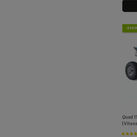
-214,0
Quad 1
(Vites
Prix d
Prix