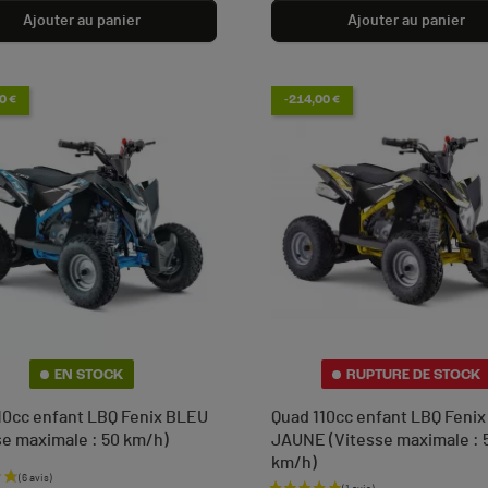
Ajouter au panier
Ajouter au panier
0 €
-214,00 €
EN STOCK
RUPTURE DE STOCK
10cc enfant LBQ Fenix BLEU
Quad 110cc enfant LBQ Fenix
se maximale : 50 km/h)
JAUNE (Vitesse maximale : 
km/h)
e base