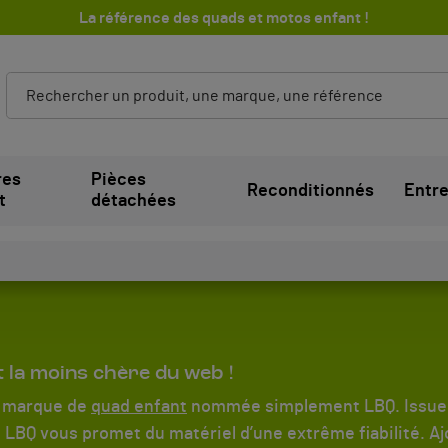
La référence des quads et motos enfant !
res
Pièces
Reconditionnés
Entre
t
détachées
 la moins chère du web !
e marque de
quad enfant
nommée simplement LBQ. Issue d
LBQ vous promet du matériel d’une extrême fiabilité. Ajou